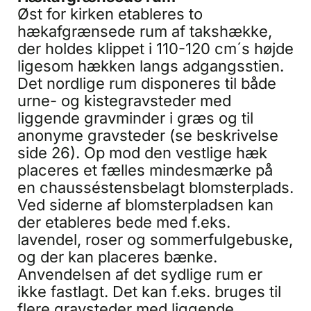
Øst for kirken etableres to
hækafgrænsede rum af takshække,
der holdes klippet i 110-120 cm´s højde
ligesom hækken langs adgangsstien.
Det nordlige rum disponeres til både
urne- og kistegravsteder med
liggende gravminder i græs og til
anonyme gravsteder (se beskrivelse
side 26). Op mod den vestlige hæk
placeres et fælles mindesmærke på
en chausséstensbelagt blomsterplads.
Ved siderne af blomsterpladsen kan
der etableres bede med f.eks.
lavendel, roser og sommerfulgebuske,
og der kan placeres bænke.
Anvendelsen af det sydlige rum er
ikke fastlagt. Det kan f.eks. bruges til
flere gravsteder med liggende