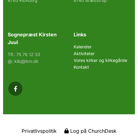
8765 Klovborg
8740 Brædstrup
Sognepræst Kirsten
Links
Juul
Kalender
Aktiviteter
Tlf.:
75 76 12 33
Vores kirker og kirkegårde
@: kibj@km.dk
Kontakt
Privatlivspolitik
Log på ChurchDesk